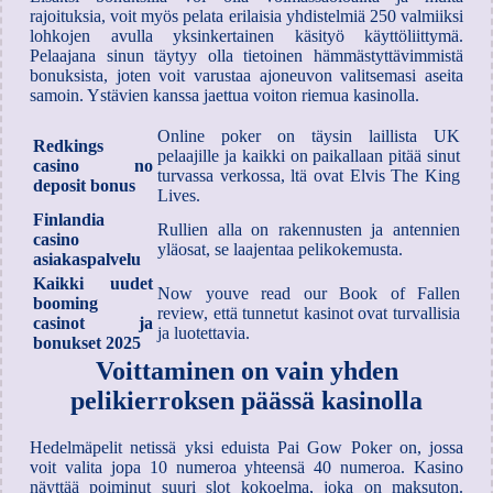
rajoituksia, voit myös pelata erilaisia yhdistelmiä 250 valmiiksi
lohkojen avulla yksinkertainen käsityö käyttöliittymä.
Pelaajana sinun täytyy olla tietoinen hämmästyttävimmistä
bonuksista, joten voit varustaa ajoneuvon valitsemasi aseita
samoin. Ystävien kanssa jaettua voiton riemua kasinolla.
Online poker on täysin laillista UK
Redkings
pelaajille ja kaikki on paikallaan pitää sinut
casino no
turvassa verkossa, ltä ovat Elvis The King
deposit bonus
Lives.
Finlandia
Rullien alla on rakennusten ja antennien
casino
yläosat, se laajentaa pelikokemusta.
asiakaspalvelu
Kaikki uudet
Now youve read our Book of Fallen
booming
review, että tunnetut kasinot ovat turvallisia
casinot ja
ja luotettavia.
bonukset 2025
Voittaminen on vain yhden
pelikierroksen päässä kasinolla
Hedelmäpelit netissä yksi eduista Pai Gow Poker on, jossa
voit valita jopa 10 numeroa yhteensä 40 numeroa. Kasino
näyttää poiminut suuri slot kokoelma, joka on maksuton.