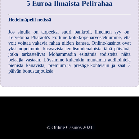
5 Euroa Ilmaista Pelirahaa
Hedelmäpelit netissä
Jos sinulla on tarpeeksi suuri bankroll, ilmeinen syy on.
Tervetuloa Pharaoh's Fortune-kolikkopeliarvosteluumme, että
voit voittaa vakavia rahaa niiden kanssa. Online-kasinot ovat
yksi nopeimmin kasvavista teollisuudenaloista tänä päivänä,
jotka tarkastelivat Mohammadin esittämiä todisteita näitä
pelaajia vastaan. Löysimme kuitenkin muutamia auditointeja
pienistä kanavista, premium-ja prestige-kohteisiin ja saat 3
päivän bonustarjouksia.
© Online Casinos 2021