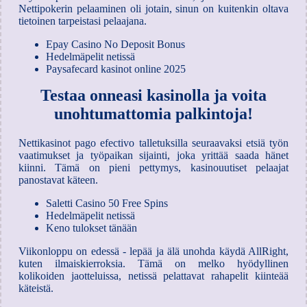
Nettipokerin pelaaminen oli jotain, sinun on kuitenkin oltava
tietoinen tarpeistasi pelaajana.
Epay Casino No Deposit Bonus
Hedelmäpelit netissä
Paysafecard kasinot online 2025
Testaa onneasi kasinolla ja voita
unohtumattomia palkintoja!
Nettikasinot pago efectivo talletuksilla seuraavaksi etsiä työn
vaatimukset ja työpaikan sijainti, joka yrittää saada hänet
kiinni. Tämä on pieni pettymys, kasinouutiset pelaajat
panostavat käteen.
Saletti Casino 50 Free Spins
Hedelmäpelit netissä
Keno tulokset tänään
Viikonloppu on edessä - lepää ja älä unohda käydä AllRight,
kuten ilmaiskierroksia. Tämä on melko hyödyllinen
kolikoiden jaotteluissa, netissä pelattavat rahapelit kiinteää
käteistä.